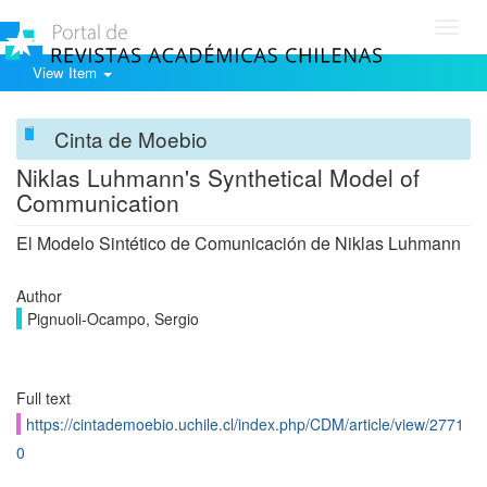
Toggl
navig
View Item
Cinta de Moebio
Niklas Luhmann's Synthetical Model of
Communication
El Modelo Sintético de Comunicación de Niklas Luhmann
Author
Pignuoli-Ocampo, Sergio
Full text
https://cintademoebio.uchile.cl/index.php/CDM/article/view/2771
0