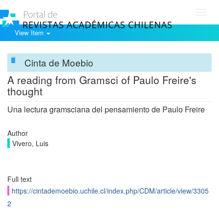
Toggl
navig
View Item
Cinta de Moebio
A reading from Gramsci of Paulo Freire's
thought
Una lectura gramsciana del pensamiento de Paulo Freire
Author
Vivero, Luis
Full text
https://cintademoebio.uchile.cl/index.php/CDM/article/view/3305
2