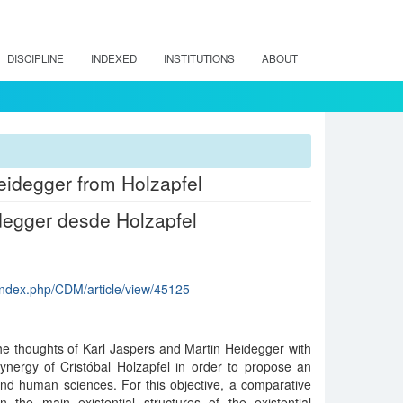
DISCIPLINE
INDEXED
INSTITUTIONS
ABOUT
eidegger from Holzapfel
degger desde Holzapfel
/index.php/CDM/article/view/45125
 the thoughts of Karl Jaspers and Martin Heidegger with
ergy of Cristóbal Holzapfel in order to propose an
and human sciences. For this objective, a comparative
n the main existential structures of the existential