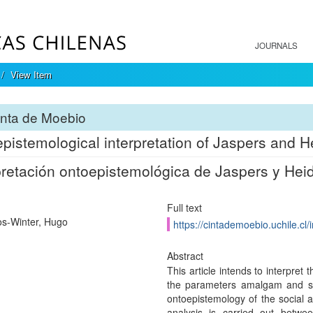
JOURNALS
View Item
inta de Moebio
pistemological interpretation of Jaspers and H
pretación ontoepistemológica de Jaspers y Hei
Full text
s-Winter, Hugo
https://cintademoebio.uchile.cl
Abstract
This article intends to interpret
the parameters amalgam and syn
ontoepistemology of the social 
analysis is carried out betwee