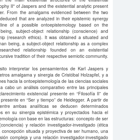
phy II" of Jaspers and the existential analytic present
gger. From the amalgams evidenced between the two
re deduced that are analyzed in their epistemic synergy
tline of a possible ontoepistemology based on the
eing, subject-object relationship (conscience) and
hip (research ethics). It was obtained a situated and
man being, a subject-object relationship as a complex
searched relationship founded on an existential
rsive tradition of their respective semiotic community.
sito interpretar los pensamientos de Karl Jaspers y
tros amalgama y sinergia de Cristóbal Holzapfel, y a
nes hacia la ontoepistemología de las ciencias sociales
a cabo un análisis comparativo entre las principales
clarecimiento existencial presente en “Filosofía II” de
al presente en “Ser y tiempo” de Heidegger. A partir de
entre ambas analíticas se deducen determinados
os en su sinergia epistémica y proyectados hacia el
emología con base en las estructuras: concepto de ser
conciencia) y relación investigador-investigado (ética
a concepción situada y proyectiva de ser humano, una
sión compleja y una relación investigador-investigado