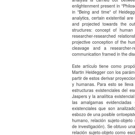
enlightenment present in "Philoso
in "Being and time" of Heide
analytics, certain existential a
and projected towards the ou
structures: concept of human b
researcher-researched relations
projective conception of the hu
cleavage and a researcher-re
communication framed in the discu
Este artículo tiene como propó
Martin Heidegger con los paráme
partir de estos derivar proyeccio
y humanas. Para esto se lleva 
estructuras existenciales del es
Jaspers y la analítica existenci
las amalgamas evidenciadas 
existenciales que son analizad
esbozo de una posible ontoepist
humano, relación sujeto-objeto (
de investigación). Se obtuvo un
relación sujeto-objeto como esci