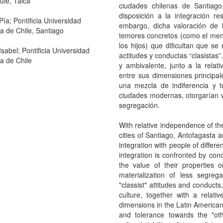
ule, Talca
ciudades chilenas de Santiago
disposición a la integración re
Pía; Pontificia Universidad
embargo, dicha valoración de l
ca de Chile, Santiago
temores concretos (como el meno
los hijos) que dificultan que se
Isabel; Pontificia Universidad
actitudes y conductas “clasistas”
ca de Chile
y ambivalente, junto a la relat
entre sus dimensiones principal
una mezcla de indiferencia y to
ciudades modernas, otorgarían via
segregación.
With relative independence of the
cities of Santiago, Antofagasta a
integration with people of differe
integration is confronted by con
the value of their properties 
materialization of less segr
"classist" attitudes and conducts
culture, together with a relati
dimensions in the Latin American 
and tolerance towards the "oth