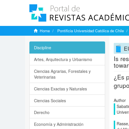
Home
Pontificia Universidad Católica de Chile
E
Discipline
Is re
Artes, Arquitectura y Urbanismo
towar
Ciencias Agrarias, Forestales y
¿Es p
Veterinarias
grupo
Ciencias Exactas y Naturales
Author
Ciencias Sociales
Sabatin
Univer
Derecho
Rasse,
Economía y Administración