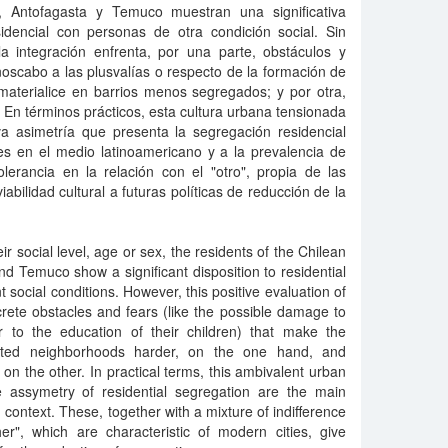
, Antofagasta y Temuco muestran una significativa
sidencial con personas de otra condición social. Sin
a integración enfrenta, por una parte, obstáculos y
scabo a las plusvalías o respecto de la formación de
 materialice en barrios menos segregados; y por otra,
. En términos prácticos, esta cultura urbana tensionada
iva asimetría que presenta la segregación residencial
es en el medio latinoamericano y a la prevalencia de
lerancia en la relación con el "otro", propia de las
bilidad cultural a futuras políticas de reducción de la
ir social level, age or sex, the residents of the Chilean
nd Temuco show a significant disposition to residential
nt social conditions. However, this positive evaluation of
crete obstacles and fears (like the possible damage to
or to the education of their children) that make the
egated neighborhoods harder, on the one hand, and
, on the other. In practical terms, this ambivalent urban
ve assymetry of residential segregation are the main
context. These, together with a mixture of indifference
er", which are characteristic of modern cities, give