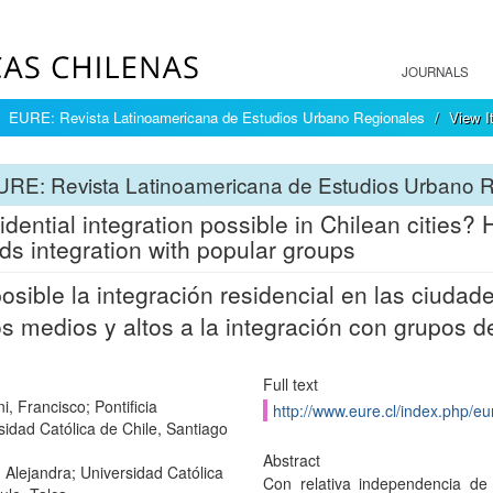
JOURNALS
EURE: Revista Latinoamericana de Estudios Urbano Regionales
View I
URE: Revista Latinoamericana de Estudios Urbano 
sidential integration possible in Chilean cities
ds integration with popular groups
osible la integración residencial en las ciudad
s medios y altos a la integración con grupos d
Full text
i, Francisco; Pontificia
http://www.eure.cl/index.php/eu
sidad Católica de Chile, Santiago
Abstract
 Alejandra; Universidad Católica
Con relativa independencia de 