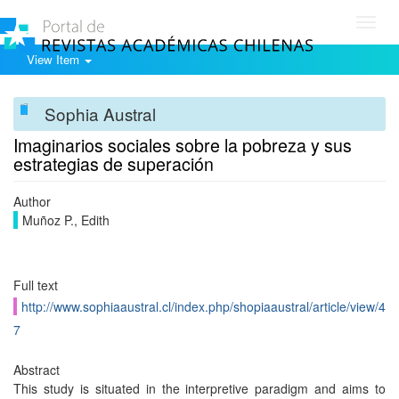
Toggl
navig
View Item
Sophia Austral
Imaginarios sociales sobre la pobreza y sus
estrategias de superación
Author
Muñoz P., Edith
Full text
http://www.sophiaaustral.cl/index.php/shopiaaustral/article/view/4
7
Abstract
This study is situated in the interpretive paradigm and aims to