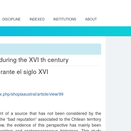
DISCIPLINE
INDEXED
INSTITUTIONS
ABOUT
during the XVI th century
ante el siglo XVI
x.php/shopiaaustral/article/view/99
ent of a source that has not been considered by the
 the “bad reputation” associated to the Chilean territory
now, the evidence of this perspective has mainly been
niclers and contemporaneous historians. This study