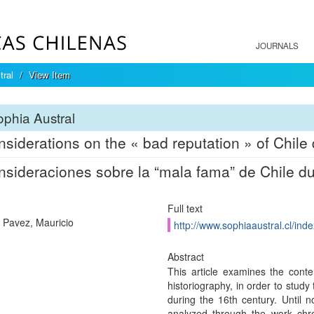
JOURNALS
tral
View Item
phia Austral
siderations on the « bad reputation » of Chile 
sideraciones sobre la “mala fama” de Chile dur
Full text
 Pavez, Mauricio
http://www.sophiaaustral.cl/inde
Abstract
This article examines the cont
historiography, in order to study
during the 16th century. Until 
analyzed through the work chro