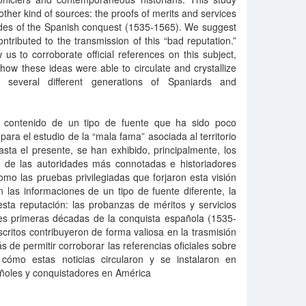
her kind of sources: the proofs of merits and services
ades of the Spanish conquest (1535-1565). We suggest
ontributed to the transmission of this “bad reputation.”
s to corroborate official references on this subject,
n how these ideas were able to circulate and crystallize
 several different generations of Spaniards and
l contenido de un tipo de fuente que ha sido poco
 para el estudio de la “mala fama” asociada al territorio
asta el presente, se han exhibido, principalmente, los
as de las autoridades más connotadas e historiadores
o las pruebas privilegiadas que forjaron esta visión
 las informaciones de un tipo de fuente diferente, la
sta reputación: las probanzas de méritos y servicios
res primeras décadas de la conquista española (1535-
ritos contribuyeron de forma valiosa en la trasmisión
 de permitir corroborar las referencias oficiales sobre
 cómo estas noticias circularon y se instalaron en
ñoles y conquistadores en América