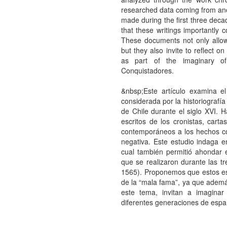
researched data coming from anot
made during the first three dec
that these writings importantly c
These documents not only allow u
but they also invite to reflect o
as part of the imaginary of
Conquistadores.
&nbsp;Este artículo examina e
considerada por la historiografía
de Chile durante el siglo XVI. H
escritos de los cronistas, cart
contemporáneos a los hechos com
negativa. Este estudio indaga en
cual también permitió ahondar e
que se realizaron durante las t
1565). Proponemos que estos esc
de la “mala fama”, ya que además
este tema, invitan a imaginar
diferentes generaciones de espa