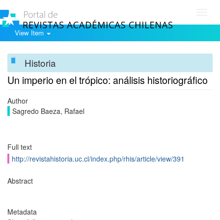
Toggl
navig
View Item
Historia
Un imperio en el trópico: análisis historiográfico
Author
Sagredo Baeza, Rafael
Full text
http://revistahistoria.uc.cl/index.php/rhis/article/view/391
Abstract
Metadata