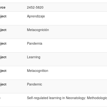
rce
2452-5820
ject
Aprendizaje
ject
Metacognición
ject
Pandemia
ject
Learning
ject
Metacognition
ject
Pandemic
e
Self-regulated learning in Neonatology: Methodological