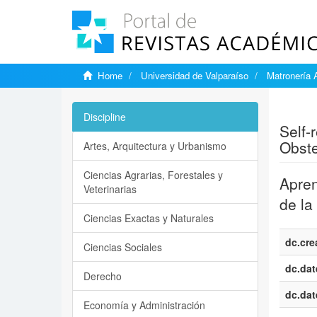
Home
Universidad de Valparaíso
Matronería 
Show si
Discipline
Self-
Obste
Artes, Arquitectura y Urbanismo
Ciencias Agrarias, Forestales y
Apren
Veterinarias
de la
Ciencias Exactas y Naturales
dc.cre
Ciencias Sociales
dc.dat
Derecho
dc.dat
Economía y Administración