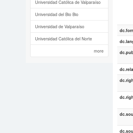
Universidad Católica de Valparaíso
Universidad del Bio Bio
Universidad de Valparaíso
dc.for
Universidad Católica del Norte
dc.la
more
dc.pub
dc.rel
dc.rig
dc.rig
dc.sou
dc.sou