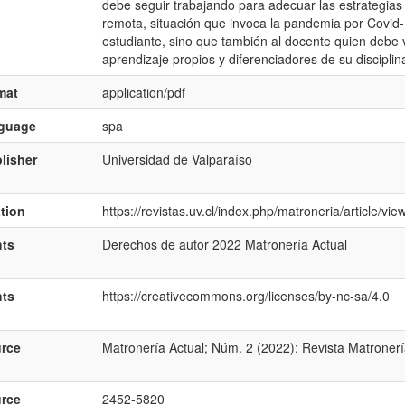
debe seguir trabajando para adecuar las estrategia
remota, situación que invoca la pandemia por Covid-
estudiante, sino que también al docente quien debe v
aprendizaje propios y diferenciadores de su disciplin
mat
application/pdf
nguage
spa
lisher
Universidad de Valparaíso
ation
https://revistas.uv.cl/index.php/matroneria/article/vi
hts
Derechos de autor 2022 Matronería Actual
hts
https://creativecommons.org/licenses/by-nc-sa/4.0
rce
Matronería Actual; Núm. 2 (2022): Revista Matronerí
rce
2452-5820