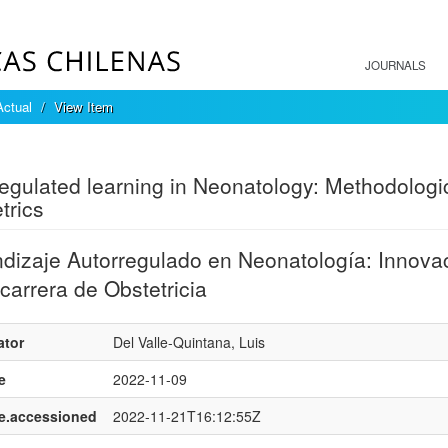
JOURNALS
Actual
View Item
mple item record
regulated learning in Neonatology: Methodologica
trics
dizaje Autorregulado en Neonatología: Innovac
 carrera de Obstetricia
ator
Del Valle-Quintana, Luis
e
2022-11-09
e.accessioned
2022-11-21T16:12:55Z