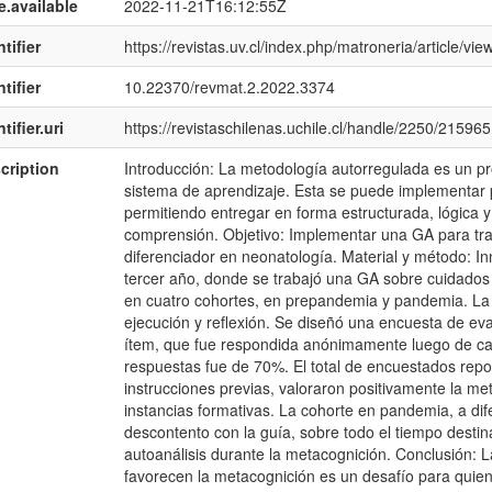
e.available
2022-11-21T16:12:55Z
tifier
https://revistas.uv.cl/index.php/matroneria/article/vi
tifier
10.22370/revmat.2.2022.3374
tifier.uri
https://revistaschilenas.uchile.cl/handle/2250/215965
cription
Introducción: La metodología autorregulada es un pr
sistema de aprendizaje. Esta se puede implementar 
permitiendo entregar en forma estructurada, lógica y 
comprensión. Objetivo: Implementar una GA para trab
diferenciador en neonatología. Material y método: I
tercer año, donde se trabajó una GA sobre cuidados 
en cuatro cohortes, en prepandemia y pandemia. La gu
ejecución y reflexión. Se diseñó una encuesta de ev
ítem, que fue respondida anónimamente luego de cali
respuestas fue de 70%. El total de encuestados repo
instrucciones previas, valoraron positivamente la m
instancias formativas. La cohorte en pandemia, a di
descontento con la guía, sobre todo el tiempo destina
autoanálisis durante la metacognición. Conclusión:
favorecen la metacognición es un desafío para quien