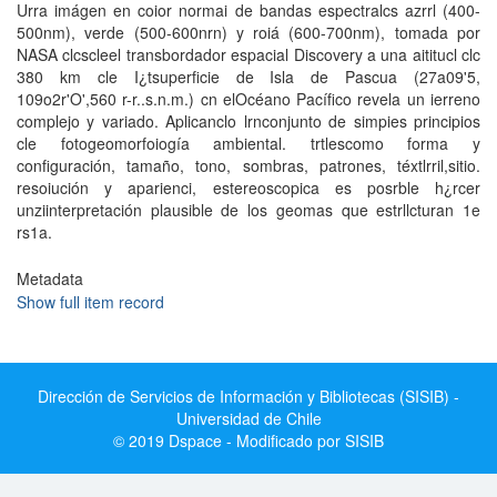
Urra imágen en coior normai de bandas espectralcs azrrl (400-
500nm), verde (500-600nrn) y roiá (600-700nm), tomada por
NASA clcscleel transbordador espacial Discovery a una aititucl clc
380 km cle I¿tsuperficie de Isla de Pascua (27a09'5,
109o2r'O',560 r-r..s.n.m.) cn elOcéano Pacífico revela un ierreno
complejo y variado. Aplicanclo lrnconjunto de simpies principios
cle fotogeomorfoiogía ambiental. trtlescomo forma y
configuración, tamaño, tono, sombras, patrones, téxtlrril,sitio.
resoiución y aparienci, estereoscopica es posrble h¿rcer
unziinterpretación plausible de los geomas que estrllcturan 1e
rs1a.
Metadata
Show full item record
Dirección de Servicios de Información y Bibliotecas (SISIB) -
Universidad de Chile
© 2019 Dspace - Modificado por SISIB