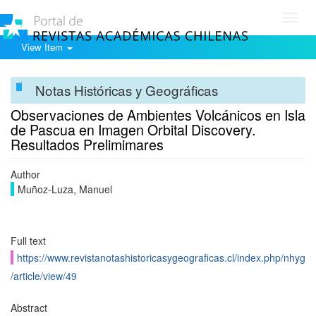
Toggl
navig
View Item
Notas Históricas y Geográficas
Observaciones de Ambientes Volcánicos en Isla
de Pascua en Imagen Orbital Discovery.
Resultados Prelimimares
Author
Muñoz-Luza, Manuel
Full text
https://www.revistanotashistoricasygeograficas.cl/index.php/nhyg
/article/view/49
Abstract