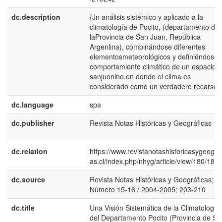
dc.description
{Jn análisis sistémico y aplicado a la
climatología de Pocito, (departamento de
laProvincia de San Juan, República
Argenlina), combinándose diferentes
elementosmeteorológicos y definiéndose 
comportamiento climático de un espacio
sanjuonino.en donde el clima es
considerado como un verdadero recarso.
dc.language
spa
dc.publisher
Revista Notas Históricas y Geográficas
dc.relation
https://www.revistanotashistoricasygeograf
as.cl/index.php/nhyg/article/view/180/181
dc.source
Revista Notas Históricas y Geográficas;
Número 15-16 / 2004-2005; 203-210
dc.title
Una Visión Sistemática de la Climatología
del Departamento Pocito (Provincia de Sa