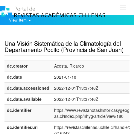
Toggl
navig
View Item
Show simple item record
Una Visión Sistemática de la Climatología del
Departamento Pocito (Provincia de San Juan)
dc.creator
Acosta, Ricardo
dc.date
2021-01-18
dc.date.accessioned
2022-12-01T13:37:46Z
dc.date.available
2022-12-01T13:37:46Z
dc.identifier
https://www.revistanotashistoricasygeograf
as.cl/index.php/nhyg/article/view/180
dc.identifier.uri
https://revistaschilenas.uchile.cl/handle/2
/216242