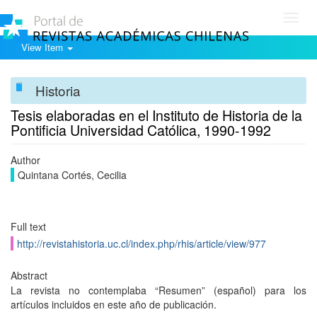
Toggl
navig
View Item
Historia
Tesis elaboradas en el Instituto de Historia de la
Pontificia Universidad Católica, 1990-1992
Author
Quintana Cortés, Cecilia
Full text
http://revistahistoria.uc.cl/index.php/rhis/article/view/977
Abstract
La revista no contemplaba “Resumen” (español) para los
artículos incluidos en este año de publicación.