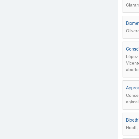
Ciaram
Biomet
Oliver
Consci
López 
Vicent
aborto
Approa
Concep
animal
Bioeth
Hooft,