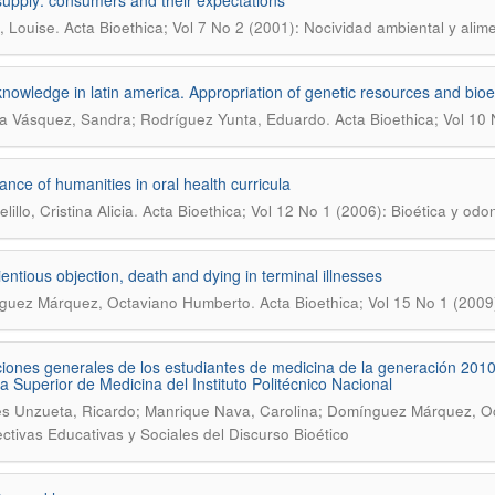
upply: consumers and their expectations
.
, Louise
Acta Bioethica; Vol 7 No 2 (2001): Nocividad ambiental y alime
nowledge in latin america. Appropriation of genetic resources and bioe
.
a Vásquez, Sandra; Rodríguez Yunta, Eduardo
Acta Bioethica; Vol 10
ance of humanities in oral health curricula
.
illo, Cristina Alicia
Acta Bioethica; Vol 12 No 1 (2006): Bioética y od
entious objection, death and dying in terminal illnesses
.
guez Márquez, Octaviano Humberto
Acta Bioethica; Vol 15 No 1 (2009
iones generales de los estudiantes de medicina de la generación 2010
a Superior de Medicina del Instituto Politécnico Nacional
s Unzueta, Ricardo; Manrique Nava, Carolina; Domínguez Márquez, O
ctivas Educativas y Sociales del Discurso Bioético