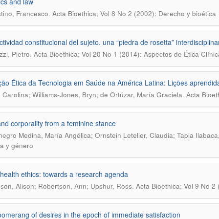
ics and law
.
tino, Francesco
Acta Bioethica; Vol 8 No 2 (2002): Derecho y bioética
tividad constitucional del sujeto. una “piedra de rosetta” interdisciplina
.
zi, Pietro
Acta Bioethica; Vol 20 No 1 (2014): Aspectos de Ética Clínic
ção Ética da Tecnologia em Saúde na América Latina: Lições aprendi
.
, Carolina; Williams-Jones, Bryn; de Ortúzar, María Graciela
Acta Bioet
nd corporality from a feminine stance
egro Medina, María Angélica; Ornstein Letelier, Claudia; Tapia Ilabaca,
ca y género
 health ethics: towards a research agenda
.
on, Alison; Robertson, Ann; Upshur, Ross
Acta Bioethica; Vol 9 No 2 
omerang of desires in the epoch of immediate satisfaction