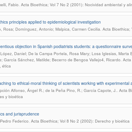
.
elli, Fabio
Acta Bioethica; Vol 7 No 2 (2001): Nocividad ambiental y al
hics principles applied to epidemiological investigation
.
o, Rosa; Domínguez, Antonio; Malpica, Carmen Cecilia
Acta Bioethica;
entious objection in Spanish podiatrists students: a questionnaire surv
López, Daniel; De la Campa Portela, Rosa Mary; Losa Iglesias, Marta
.
e; García Sánchez, Matilde; Becerro de Bengoa Vallejo4, Ricardo
Acta
, ética
ching to ethical-moral thinking of scientists working with experimental 
.
ción Alfonso, Ángel R.; de la Peña Pino, R.; García Capote, J.
Acta B
es y bioética
ics and jurisprudence
.
 Pedro Federico
Acta Bioethica; Vol 8 No 2 (2002): Derecho y bioética