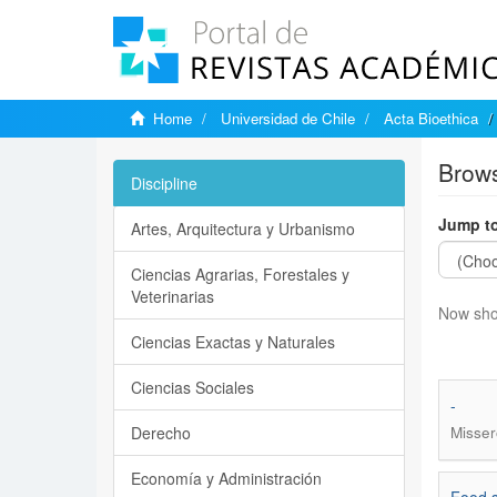
Home
Universidad de Chile
Acta Bioethica
Brows
Discipline
Jump to
Artes, Arquitectura y Urbanismo
Ciencias Agrarias, Forestales y
Veterinarias
Now sho
Ciencias Exactas y Naturales
Ciencias Sociales
-
Derecho
Misser
Economía y Administración