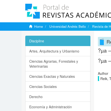
Home
Universidad Andrés Bello
Revista de 
R
Discipline
?µa –
Artes, Arquitectura y Urbanismo
?µa –
Ciencias Agrarias, Forestales y
Veterinarias
Author
Ciencias Exactas y Naturales
Reik, 
Ciencias Sociales
Derecho
Economía y Administración