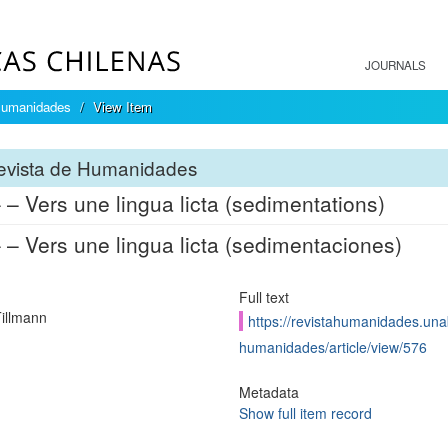
JOURNALS
Humanidades
View Item
evista de Humanidades
 – Vers une lingua licta (sedimentations)
 – Vers une lingua licta (sedimentaciones)
Full text
Tillmann
https://revistahumanidades.unab
humanidades/article/view/576
Metadata
Show full item record