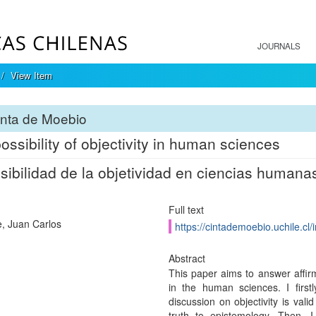
JOURNALS
View Item
inta de Moebio
ossibility of objectivity in human sciences
sibilidad de la objetividad en ciencias humana
Full text
e, Juan Carlos
https://cintademoebio.uchile.cl
Abstract
This paper aims to answer affirma
in the human sciences. I first
discussion on objectivity is vali
truth to epistemology. Then, I