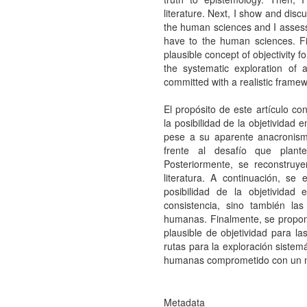
literature. Next, I show and discu
the human sciences and I assess
have to the human sciences. Fin
plausible concept of objectivity 
the systematic exploration of
committed with a realistic framew
El propósito de este artículo co
la posibilidad de la objetividad
pese a su aparente anacronismo
frente al desafío que plant
Posteriormente, se reconstruye
literatura. A continuación, se
posibilidad de la objetivida
consistencia, sino también la
humanas. Finalmente, se propon
plausible de objetividad para l
rutas para la exploración sistem
humanas comprometido con un ma
Metadata