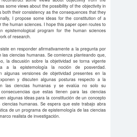
ss some views about the possibility of the objectivity in
 both their consistency as the consequences that they
ally, I propose some ideas for the constitution of a
for the human sciences. I hope this paper open routes to
 an epistemological program for the human sciences
ork of research.
nsiste en responder afirmativamente a la pregunta por
 en las ciencias humanas. Se comienza planteando que,
, la discusión sobre la objetividad se torna vigente
ea a la epistemología la noción de posverdad.
n algunas versiones de objetividad presentes en la
 exponen y discuten algunas posturas respecto a la
d en las ciencias humanas y se evalúa no solo su
s consecuencias que estas tienen para las ciencias
en algunas ideas para la constitución de un concepto
as ciencias humanas. Se espera que este trabajo abra
ática de un programa de epistemología de las ciencias
rco realista de investigación.