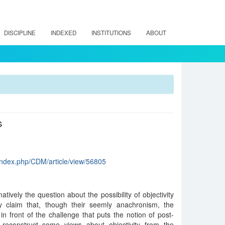
DISCIPLINE
INDEXED
INSTITUTIONS
ABOUT
s
/index.php/CDM/article/view/56805
tively the question about the possibility of objectivity
ly claim that, though their seemly anachronism, the
d in front of the challenge that puts the notion of post-
 reconstruct some views about objectivity from the