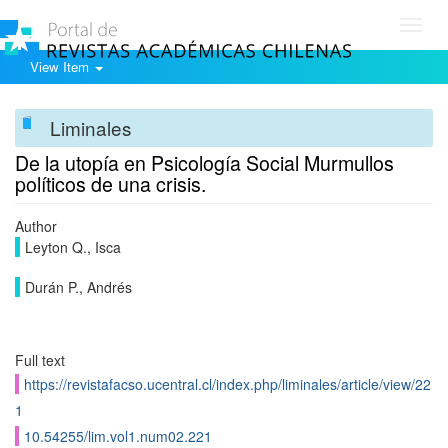
Toggl
navig
View Item
Liminales
De la utopía en Psicología Social Murmullos
políticos de una crisis.
Author
Leyton Q., Isca
Durán P., Andrés
Full text
https://revistafacso.ucentral.cl/index.php/liminales/article/view/22
1
10.54255/lim.vol1.num02.221