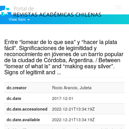
Toggl
navig
View Item
Show simple item record
Entre “lomear de lo que sea” y “hacer la plata
fácil”. Significaciones de legimitidad y
reconocimiento en jóvenes de un barrio popular
de la ciudad de Córdoba, Argentina. / Between
“lomear of what is” and “making easy silver”.
Signs of legitimit and ...
dc.creator
Rocio Arancio, Julieta
dc.date
2017-12-01
dc.date.accessioned
2022-12-21T13:34:19Z
dc.date.available
2022-12-21T13:34:19Z