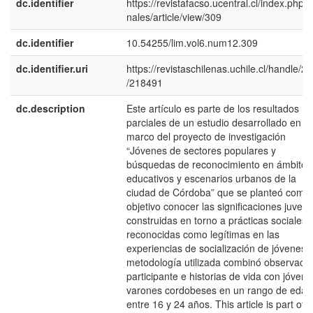
dc.identifier
https://revistafacso.ucentral.cl/index.php/l
nales/article/view/309
dc.identifier
10.54255/lim.vol6.num12.309
dc.identifier.uri
https://revistaschilenas.uchile.cl/handle/2
/218491
dc.description
Este artículo es parte de los resultados
parciales de un estudio desarrollado en el
marco del proyecto de investigación
“Jóvenes de sectores populares y
búsquedas de reconocimiento en ámbitos
educativos y escenarios urbanos de la
ciudad de Córdoba” que se planteó como
objetivo conocer las significaciones juveni
construidas en torno a prácticas sociales
reconocidas como legítimas en las
experiencias de socialización de jóvenes.
metodología utilizada combinó observaci
participante e historias de vida con jóvene
varones cordobeses en un rango de edad
entre 16 y 24 años. This article is part of 