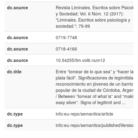
dc.source
Revista Liminales. Escritos sobre Psicolog
y Sociedad; Vol. 6 Núm. 12 (2017):
"Liminales. Escritos sobre psicología y
sociedad."; 79-99
dc.source
0719-7748
dc.source
0718-4166
dc.source
10.54255/lim.vol6.num12
dc.title
Entre “lomear de lo que sea” y “hacer la
plata fácil”. Significaciones de legimitidad 
reconocimiento en jóvenes de un barrio
popular de la ciudad de Córdoba, Argenti
/ Between “lomear of what is” and “makin
easy silver”. Signs of legitimit and ...
dc.type
info:eu-repo/semantics/article
dc.type
info:eu-repo/semantics/publishedVersion