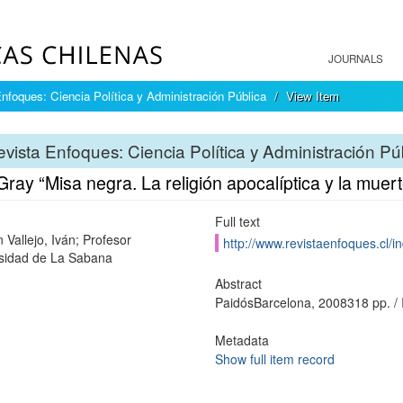
JOURNALS
nfoques: Ciencia Política y Administración Pública
View Item
vista Enfoques: Ciencia Política y Administración Pú
ray “Misa negra. La religión apocalíptica y la muert
Full text
 Vallejo, Iván; Profesor
http://www.revistaenfoques.cl/i
sidad de La Sabana
Abstract
PaidósBarcelona, 2008318 pp. /
Metadata
Show full item record