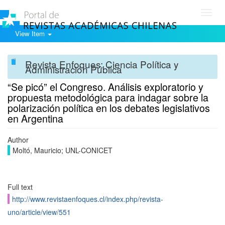
Toggl
navig
View Item
Revista Enfoques: Ciencia Política y
Administración Pública
“Se picó” el Congreso. Análisis exploratorio y
propuesta metodológica para indagar sobre la
polarización política en los debates legislativos
en Argentina
Author
Moltó, Mauricio; UNL-CONICET
Full text
http://www.revistaenfoques.cl/index.php/revista-
uno/article/view/551