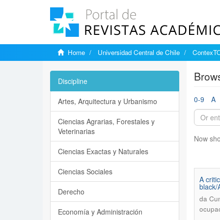
Home
Universidad Central de Chile
ContexTO
Brows
Discipline
0-9
A
Artes, Arquitectura y Urbanismo
Ciencias Agrarias, Forestales y
Veterinarias
Now sho
Ciencias Exactas y Naturales
Ciencias Sociales
A crit
black/
Derecho
da Cun
ocupac
Economía y Administración