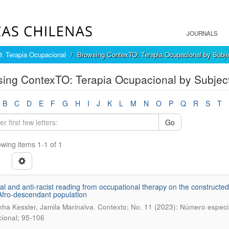
JOURNALS
: Terapia Ocupacional
Browsing ContexTO: Terapia Ocupacional by Subje
ing ContexTO: Terapia Ocupacional by Subject 
B
C
D
E
F
G
H
I
J
K
L
M
N
O
P
Q
R
S
T
Go
wing items 1-1 of 1
ical and anti-racist reading from occupational therapy on the construct
Afro-descendant population
.
ha Kessler, Jamila Marinalva
Contexto; No. 11 (2023): Número especia
ional; 95-106