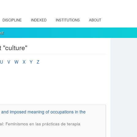
DISCIPLINE
INDEXED
INSTITUTIONS
ABOUT
ct
"culture"
U
V
W
X
Y
Z
ed and imposed meaning of occupations in the
l: Feminismos en las prácticas de terapia