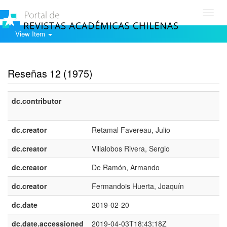
Toggl
navig
View Item
Show simple item record
Reseñas 12 (1975)
dc.contributor
dc.creator
Retamal Favereau, Julio
dc.creator
Villalobos Rivera, Sergio
dc.creator
De Ramón, Armando
dc.creator
Fermandois Huerta, Joaquín
dc.date
2019-02-20
dc.date.accessioned
2019-04-03T18:43:18Z