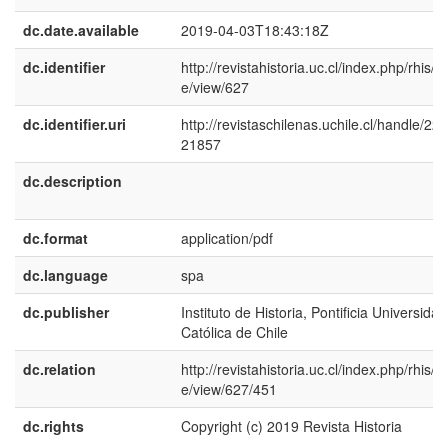
dc.date.available
2019-04-03T18:43:18Z
dc.identifier
http://revistahistoria.uc.cl/index.php/rhis/art
e/view/627
dc.identifier.uri
http://revistaschilenas.uchile.cl/handle/225
21857
dc.description
dc.format
application/pdf
dc.language
spa
dc.publisher
Instituto de Historia, Pontificia Universidad
Católica de Chile
dc.relation
http://revistahistoria.uc.cl/index.php/rhis/art
e/view/627/451
dc.rights
Copyright (c) 2019 Revista Historia