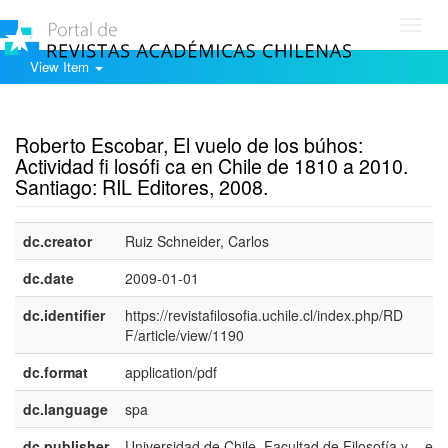
Toggl
navig
View Item
Show simple item record
Roberto Escobar, El vuelo de los búhos:
Actividad fi losófi ca en Chile de 1810 a 2010.
Santiago: RIL Editores, 2008.
dc.creator
Ruiz Schneider, Carlos
dc.date
2009-01-01
dc.identifier
https://revistafilosofia.uchile.cl/index.php/RD
F/article/view/1190
dc.format
application/pdf
dc.language
spa
dc.publisher
Universidad de Chile. Facultad de Filosofía y
es-