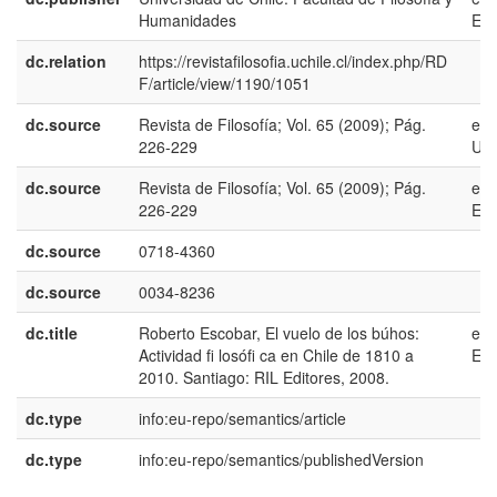
Humanidades
ES
dc.relation
https://revistafilosofia.uchile.cl/index.php/RD
F/article/view/1190/1051
dc.source
Revista de Filosofía; Vol. 65 (2009); Pág.
en-
226-229
US
dc.source
Revista de Filosofía; Vol. 65 (2009); Pág.
es-
226-229
ES
dc.source
0718-4360
dc.source
0034-8236
dc.title
Roberto Escobar, El vuelo de los búhos:
es-
Actividad fi losófi ca en Chile de 1810 a
ES
2010. Santiago: RIL Editores, 2008.
dc.type
info:eu-repo/semantics/article
dc.type
info:eu-repo/semantics/publishedVersion