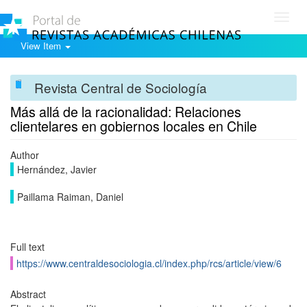
Toggl
navig
View Item
Revista Central de Sociología
Más allá de la racionalidad: Relaciones
clientelares en gobiernos locales en Chile
Author
Hernández, Javier
Paillama Raiman, Daniel
Full text
https://www.centraldesociologia.cl/index.php/rcs/article/view/6
Abstract