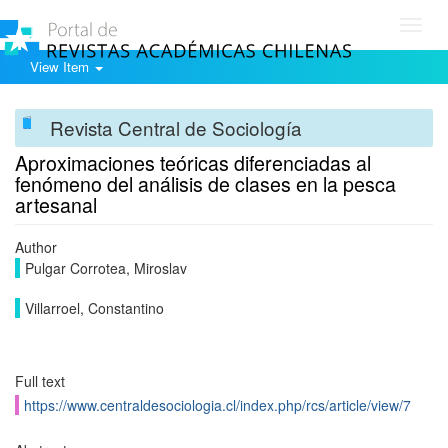
Toggl
navig
View Item
Revista Central de Sociología
Aproximaciones teóricas diferenciadas al
fenómeno del análisis de clases en la pesca
artesanal
Author
Pulgar Corrotea, Miroslav
Villarroel, Constantino
Full text
https://www.centraldesociologia.cl/index.php/rcs/article/view/7