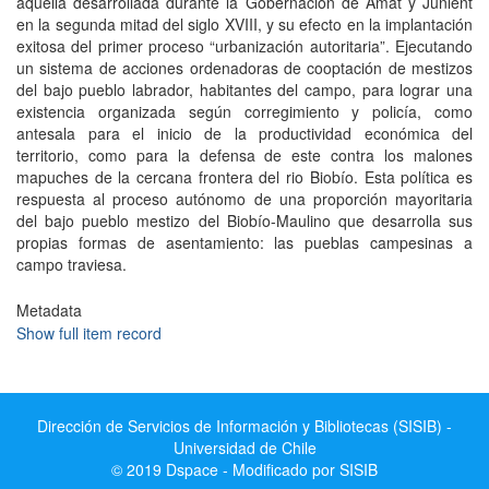
aquella desarrollada durante la Gobernación de Amat y Junient
en la segunda mitad del siglo XVIII, y su efecto en la implantación
exitosa del primer proceso “urbanización autoritaria”. Ejecutando
un sistema de acciones ordenadoras de cooptación de mestizos
del bajo pueblo labrador, habitantes del campo, para lograr una
existencia organizada según corregimiento y policía, como
antesala para el inicio de la productividad económica del
territorio, como para la defensa de este contra los malones
mapuches de la cercana frontera del rio Biobío. Esta política es
respuesta al proceso autónomo de una proporción mayoritaria
del bajo pueblo mestizo del Biobío-Maulino que desarrolla sus
propias formas de asentamiento: las pueblas campesinas a
campo traviesa.
Metadata
Show full item record
Dirección de Servicios de Información y Bibliotecas (SISIB) -
Universidad de Chile
© 2019 Dspace - Modificado por SISIB