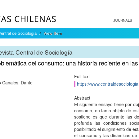
JOURNALS
entral de Sociología
View Item
vista Central de Sociología
blemática del consumo: una historia reciente en las
Full text
lo Canales, Dante
https://www.centraldesociologia.
Abstract
El siguiente ensayo tiene por ob
consumo, en tanto objeto de estu
sostiene es que durante las 
profunda las condiciones soci
posibilitado el surgimiento de e
el consumo y las dinámicas de 