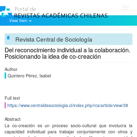
Toggl
navig
View Item
Revista Central de Sociología
Del reconocimiento individual a la colaboración.
Posicionando la idea de co-creación
Author
Quintero Pérez, Isabel
Full text
https://www.centraldesociologia.cl/index.php/rcs/article/view/38
Abstract
La co-creación es un proceso socio-cultural que involucra la
capacidad individual para trabajar conjuntamente con otros y