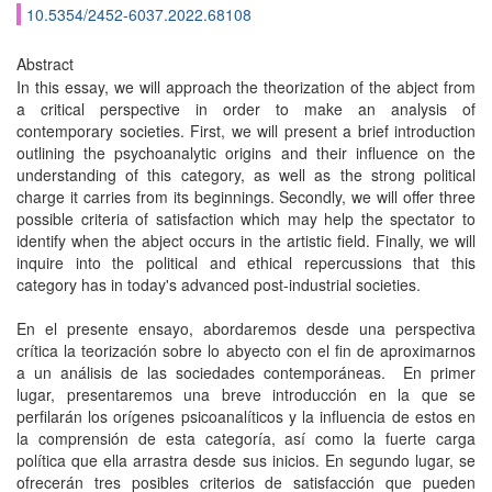
10.5354/2452-6037.2022.68108
Abstract
In this essay, we will approach the theorization of the abject from
a critical perspective in order to make an analysis of
contemporary societies. First, we will present a brief introduction
outlining the psychoanalytic origins and their influence on the
understanding of this category, as well as the strong political
charge it carries from its beginnings. Secondly, we will offer three
possible criteria of satisfaction which may help the spectator to
identify when the abject occurs in the artistic field. Finally, we will
inquire into the political and ethical repercussions that this
category has in today's advanced post-industrial societies.
En el presente ensayo, abordaremos desde una perspectiva
crítica la teorización sobre lo abyecto con el fin de aproximarnos
a un análisis de las sociedades contemporáneas. En primer
lugar, presentaremos una breve introducción en la que se
perfilarán los orígenes psicoanalíticos y la influencia de estos en
la comprensión de esta categoría, así como la fuerte carga
política que ella arrastra desde sus inicios. En segundo lugar, se
ofrecerán tres posibles criterios de satisfacción que pueden