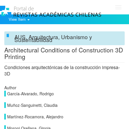
Toggl
navig
View Item
AUS. Arquitectura, Urbanismo y
Sustentabilidad
Architectural Conditions of Construction 3D
Printing
Condiciones arquitectónicas de la construcción impresa-
3D
Author
García-Alvarado, Rodrigo
Muñoz-Sanguinetti, Claudia
Martínez-Rocamora, Alejandro
Moroni Orellana, Ginnia