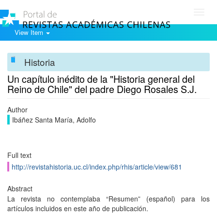
Toggl
navig
View Item
Historia
Un capítulo inédito de la "Historia general del
Reino de Chile" del padre Diego Rosales S.J.
Author
Ibáñez Santa María, Adolfo
Full text
http://revistahistoria.uc.cl/index.php/rhis/article/view/681
Abstract
La revista no contemplaba “Resumen” (español) para los
artículos incluidos en este año de publicación.