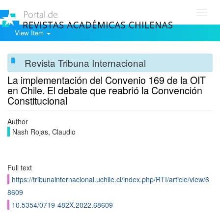
Toggl
navig
View Item
Revista Tribuna Internacional
La implementación del Convenio 169 de la OIT
en Chile. El debate que reabrió la Convención
Constitucional
Author
Nash Rojas, Claudio
Full text
https://tribunainternacional.uchile.cl/index.php/RTI/article/view/6
8609
10.5354/0719-482X.2022.68609