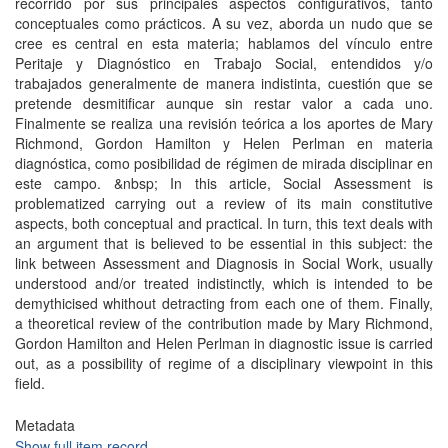
recorrido por sus principales aspectos configurativos, tanto
conceptuales como prácticos. A su vez, aborda un nudo que se
cree es central en esta materia; hablamos del vínculo entre
Peritaje y Diagnóstico en Trabajo Social, entendidos y/o
trabajados generalmente de manera indistinta, cuestión que se
pretende desmitificar aunque sin restar valor a cada uno.
Finalmente se realiza una revisión teórica a los aportes de Mary
Richmond, Gordon Hamilton y Helen Perlman en materia
diagnóstica, como posibilidad de régimen de mirada disciplinar en
este campo. &nbsp; In this article, Social Assessment is
problematized carrying out a review of its main constitutive
aspects, both conceptual and practical. In turn, this text deals with
an argument that is believed to be essential in this subject: the
link between Assessment and Diagnosis in Social Work, usually
understood and/or treated indistinctly, which is intended to be
demythicised whithout detracting from each one of them. Finally,
a theoretical review of the contribution made by Mary Richmond,
Gordon Hamilton and Helen Perlman in diagnostic issue is carried
out, as a possibility of regime of a disciplinary viewpoint in this
field.
Metadata
Show full item record