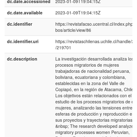
dc.date.accessioned
2023-01-09T19:04:15Z
dc.date.available
2023-01-09T19:04:15Z
dc.identifier
https://revistafacso.ucentral.cl/index.php/
bos/article/view/86
dc.identifier.uri
https://revistaschilenas.uchile.cl/handle/2
/219701
dc.description
La investigación desarrollada analiza los
procesos migratorios de mujeres
trabajadoras de nacionalidad peruana,
boliviana, ecuatoriana y colombiana,
establecidas en la zona del Valle de
Copiapó, en la región de Atacama, Chile.
Los objetivos están relacionados con el
estudio de los procesos migratorios de es
mujeres, analizando las tensiones entre l
esferas de producción y reproducción en
sus proyectos y trayectorias migratorias.
&nbsp; The research developed analyzes 
migratory processes women Peruvian,