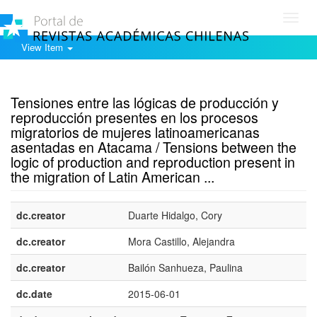
Toggl
navig
View Item
Show simple item record
Tensiones entre las lógicas de producción y
reproducción presentes en los procesos
migratorios de mujeres latinoamericanas
asentadas en Atacama / Tensions between the
logic of production and reproduction present in
the migration of Latin American ...
dc.creator
Duarte Hidalgo, Cory
dc.creator
Mora Castillo, Alejandra
dc.creator
Bailón Sanhueza, Paulina
dc.date
2015-06-01