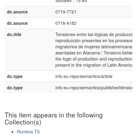
Sociales"; 75-85
dc.source
0719-7721
dc.source
0718-4182
dc.title
Tensiones entre las lógicas de producción
reproducción presentes en los procesos
migratorios de mujeres latinoamericanas
asentadas en Atacama / Tensions betwee
the logic of production and reproduction
present in the migration of Latin American 
dc.type
info:eu-repo/semantics/article
dc.type
info:eu-repo/semantics/publishedVersion
This item appears in the following
Collection(s)
Rumbos TS