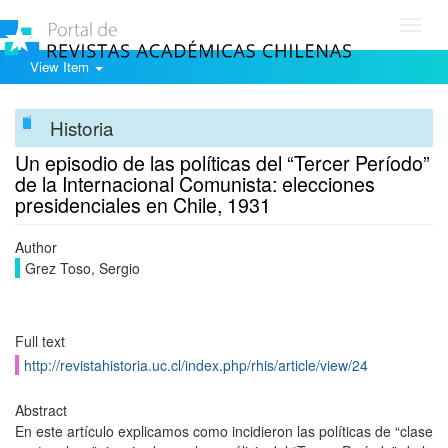
Toggl
navig
View Item
Historia
Un episodio de las políticas del “Tercer Período”
de la Internacional Comunista: elecciones
presidenciales en Chile, 1931
Author
Grez Toso, Sergio
Full text
http://revistahistoria.uc.cl/index.php/rhis/article/view/24
Abstract
En este artículo explicamos como incidieron las políticas de “clase