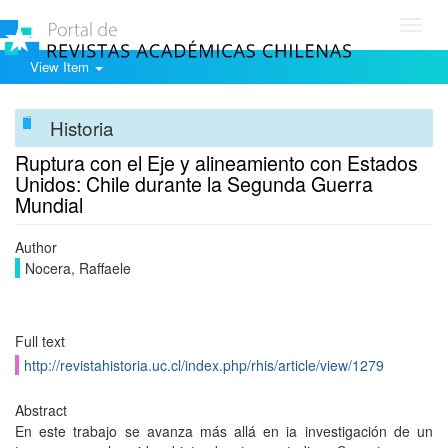
Toggl
navig
View Item
Historia
Ruptura con el Eje y alineamiento con Estados
Unidos: Chile durante la Segunda Guerra
Mundial
Author
Nocera, Raffaele
Full text
http://revistahistoria.uc.cl/index.php/rhis/article/view/1279
Abstract
En este trabajo se avanza más allá en ia investigación de un