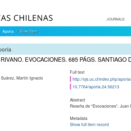
JOURNALS
Aporía
View Item
poría
RIVANO. EVOCACIONES. 685 PÁGS. SANTIAGO DE
Full text
 Suárez, Martín Ignacio
http://ojs.uc.cl/index.php/aporia
10.7764/aporia.24.56213
Abstract
Reseña de "Evocaciones", Juan
Metadata
Show full item record