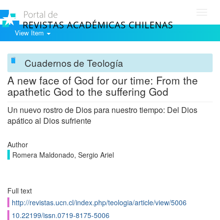
Toggl
navig
View Item
Cuadernos de Teología
A new face of God for our time: From the
apathetic God to the suffering God
Un nuevo rostro de Dios para nuestro tiempo: Del Dios
apático al Dios sufriente
Author
Romera Maldonado, Sergio Ariel
Full text
http://revistas.ucn.cl/index.php/teologia/article/view/5006
10.22199/issn.0719-8175-5006