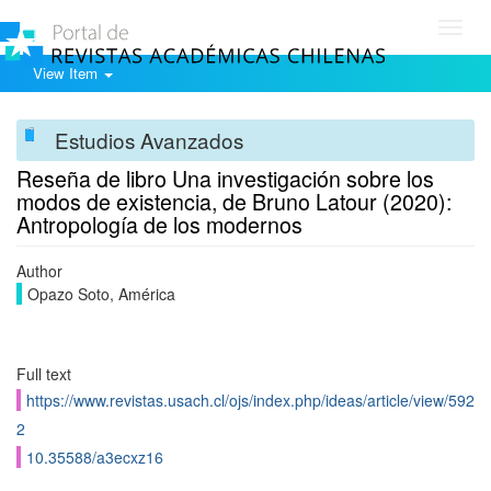
Toggl
navig
View Item
Estudios Avanzados
Reseña de libro Una investigación sobre los
modos de existencia, de Bruno Latour (2020):
Antropología de los modernos
Author
Opazo Soto, América
Full text
https://www.revistas.usach.cl/ojs/index.php/ideas/article/view/592
2
10.35588/a3ecxz16