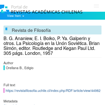
Toggl
navig
View Item
Revista de Filosofía
B. G. Ananiew, E. I. Boiko, P. Ya. Galperin y
otros. La Psicología en la Unón Soviética. Brian
Simón, editor. Routledge and Kegan Paul Ltd.
305 págs. London, 1957
Author
Orellana B., Edigio
Full text
https://revistafilosofia.uchile.cl/index.php/RDF/article/view/44982
Metadata