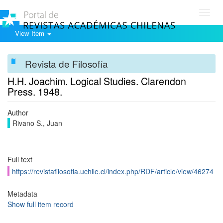
Toggl
navig
View Item
Revista de Filosofía
H.H. Joachim. Logical Studies. Clarendon
Press. 1948.
Author
Rivano S., Juan
Full text
https://revistafilosofia.uchile.cl/index.php/RDF/article/view/46274
Metadata
Show full item record