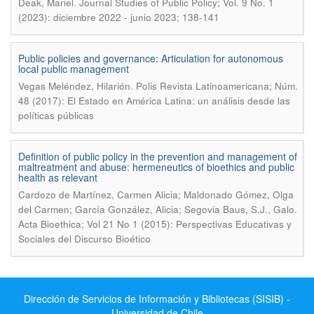
.
Deak, Mariel
Journal Studies of Public Policy; Vol. 9 No. 1
(2023): diciembre 2022 - junio 2023; 138-141
Public policies and governance: Articulation for autonomous
local public management
.
Vegas Meléndez, Hilarión
Polis Revista Latinoamericana; Núm.
48 (2017): El Estado en América Latina: un análisis desde las
políticas públicas
Definition of public policy in the prevention and management of
maltreatment and abuse: hermeneutics of bioethics and public
health as relevant
Cardozo de Martínez, Carmen Alicia; Maldonado Gómez, Olga
.
del Carmen; García González, Alicia; Segovia Baus, S.J., Galo
Acta Bioethica; Vol 21 No 1 (2015): Perspectivas Educativas y
Sociales del Discurso Bioético
Dirección de Servicios de Información y Bibliotecas (SISIB) -
Universidad de Chile