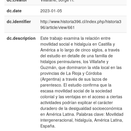
dc.date
2023-01-05
dc.identifier
http://www.historia396.cl/index.php/historia3
96/article/view/661
dc.description
Este trabajo examina la relación entre
e
movilidad social e hidalguía en Castilla y
E
América a lo largo de cinco siglos, a través
del estudio en detalle de una familia de
hidalgos peninsulares, los Villafañe y
Guzmán, que dominaron la vida local en las
provincias de La Rioja y Córdoba
(Argentina) a través de sus lazos de
parentesco. El estudio confirma que la
escasa movilidad social de la sociedad
colonial y las ventajas en el acceso a ciertas
actividades podrían explicar el carácter
duradero de la desigualdad socioeconómica
en América Latina. Palabras clave: Movilidad
intergeneracional, hidalguía, América Latina,
España.