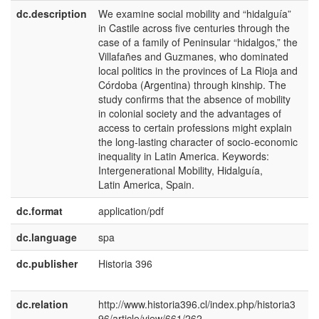
dc.description
We examine social mobility and “hidalguía”
e
in Castile across five centuries through the
U
case of a family of Peninsular “hidalgos,” the
Villafañes and Guzmanes, who dominated
local politics in the provinces of La Rioja and
Córdoba (Argentina) through kinship. The
study confirms that the absence of mobility
in colonial society and the advantages of
access to certain professions might explain
the long-lasting character of socio-economic
inequality in Latin America. Keywords:
Intergenerational Mobility, Hidalguía,
Latin America, Spain.
dc.format
application/pdf
dc.language
spa
dc.publisher
Historia 396
e
E
dc.relation
http://www.historia396.cl/index.php/historia3
96/article/view/661/262