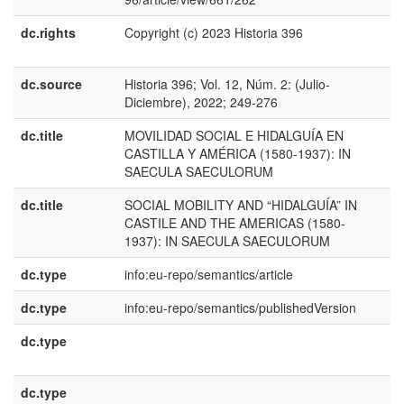
dc.rights
Copyright (c) 2023 Historia 396
e
E
dc.source
Historia 396; Vol. 12, Núm. 2: (Julio-
e
Diciembre), 2022; 249-276
E
dc.title
MOVILIDAD SOCIAL E HIDALGUÍA EN
e
CASTILLA Y AMÉRICA (1580-1937): IN
E
SAECULA SAECULORUM
dc.title
SOCIAL MOBILITY AND “HIDALGUÍA” IN
e
CASTILE AND THE AMERICAS (1580-
U
1937): IN SAECULA SAECULORUM
dc.type
info:eu-repo/semantics/article
dc.type
info:eu-repo/semantics/publishedVersion
dc.type
e
U
dc.type
e