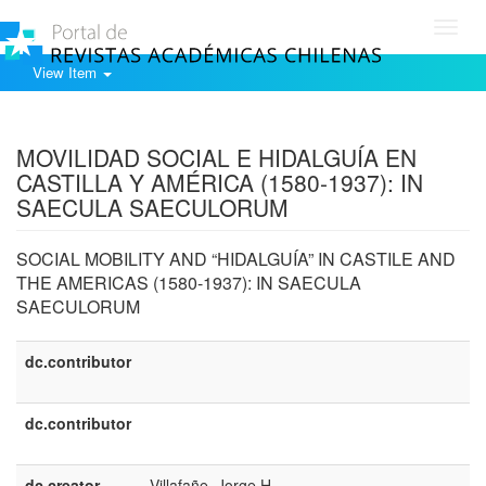
Toggl
navig
View Item
Show simple item record
MOVILIDAD SOCIAL E HIDALGUÍA EN
CASTILLA Y AMÉRICA (1580-1937): IN
SAECULA SAECULORUM
SOCIAL MOBILITY AND “HIDALGUÍA” IN CASTILE AND
THE AMERICAS (1580-1937): IN SAECULA
SAECULORUM
dc.contributor
e
E
dc.contributor
e
U
dc.creator
Villafañe, Jorge H.