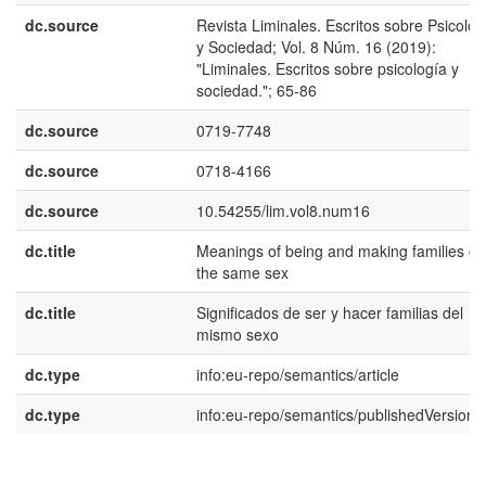
dc.source
Revista Liminales. Escritos sobre Psicolog
y Sociedad; Vol. 8 Núm. 16 (2019):
"Liminales. Escritos sobre psicología y
sociedad."; 65-86
dc.source
0719-7748
dc.source
0718-4166
dc.source
10.54255/lim.vol8.num16
dc.title
Meanings of being and making families of
the same sex
dc.title
Significados de ser y hacer familias del
mismo sexo
dc.type
info:eu-repo/semantics/article
dc.type
info:eu-repo/semantics/publishedVersion