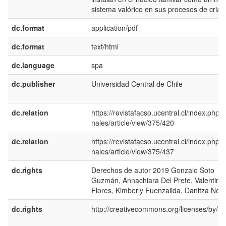
sistema valórico en sus procesos de crian
dc.format
application/pdf
dc.format
text/html
dc.language
spa
dc.publisher
Universidad Central de Chile
dc.relation
https://revistafacso.ucentral.cl/index.php/l
nales/article/view/375/420
dc.relation
https://revistafacso.ucentral.cl/index.php/l
nales/article/view/375/437
dc.rights
Derechos de autor 2019 Gonzalo Soto
Guzmán, Annachiara Del Prete, Valentina
Flores, Kimberly Fuenzalida, Danitza Nem
dc.rights
http://creativecommons.org/licenses/by/4.