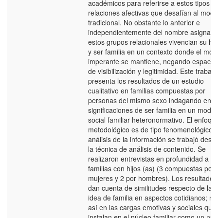
académicos para referirse a estos tipos d
relaciones afectivas que desafían al mode
tradicional. No obstante lo anterior e
independientemente del nombre asignado
estos grupos relacionales vivencian su ha
y ser familia en un contexto donde el mod
imperante se mantiene, negando espacio
de visibilización y legitimidad. Este trabajo
presenta los resultados de un estudio
cualitativo en familias compuestas por
personas del mismo sexo indagando en s
significaciones de ser familia en un model
social familiar heteronormativo. El enfoqu
metodológico es de tipo fenomenológico y
análisis de la información se trabajó desd
la técnica de análisis de contenido. Se
realizaron entrevistas en profundidad a 5
familias con hijos (as) (3 compuestas por
mujeres y 2 por hombres). Los resultados
dan cuenta de similitudes respecto de la
idea de familia en aspectos cotidianos; no
así en las cargas emotivas y sociales que
instalan en el núcleo familiar como un nu