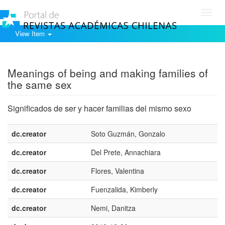
Toggl
navig
View Item
Show simple item record
Meanings of being and making families of
the same sex
Significados de ser y hacer familias del mismo sexo
dc.creator
Soto Guzmán, Gonzalo
dc.creator
Del Prete, Annachiara
dc.creator
Flores, Valentina
dc.creator
Fuenzalida, Kimberly
dc.creator
Nemi, Danitza