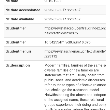
dc.date
2019-12-30
dc.date.accessioned
2023-03-09T18:26:48Z
dc.date.available
2023-03-09T18:26:48Z
dc.identifier
https://revistafacso.ucentral.cl/index.php/l
nales/article/view/375
dc.identifier
10.54255/lim.vol8.num16.375
dc.identifier.uri
https://revistaschilenas.uchile.cl/handle/2
/223112
dc.description
Modern families, families of the same sex,
diverse families or new families are
statements that are usually heard from
public, social and academic discourses to
refer to these types of affective relationsh
that challenge the traditional model.
Notwithstanding the above and independe
of the assigned name, these relational
groups experience their doing and being
family in a context where the prevailing