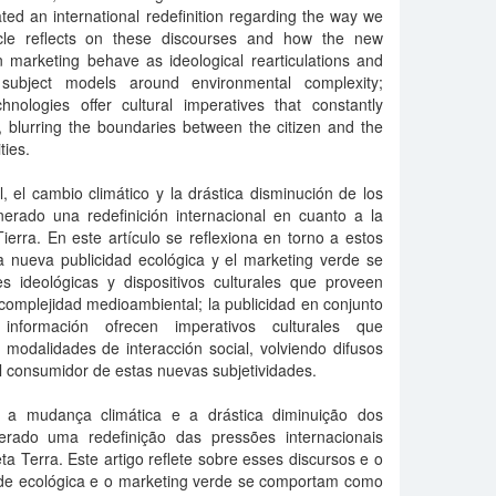
ed an international redefinition regarding the way we
ticle reflects on these discourses and how the new
n marketing behave as ideological rearticulations and
e subject models around environmental complexity;
hnologies offer cultural imperatives that constantly
s, blurring the boundaries between the citizen and the
ties.
 el cambio climático y la drástica disminución de los
nerado una redefinición internacional en cuanto a la
ierra. En este artículo se reflexiona en torno a estos
a nueva publicidad ecológica y el marketing verde se
s ideológicas y dispositivos culturales que proveen
complejidad medioambiental; la publicidad en conjunto
nformación ofrecen imperativos culturales que
modalidades de interacción social, volviendo difusos
 el consumidor de estas nuevas subjetividades.
, a mudança climática e a drástica diminuição dos
erado uma redefinição das pressões internacionais
ta Terra. Este artigo reflete sobre esses discursos e o
de ecológica e o marketing verde se comportam como