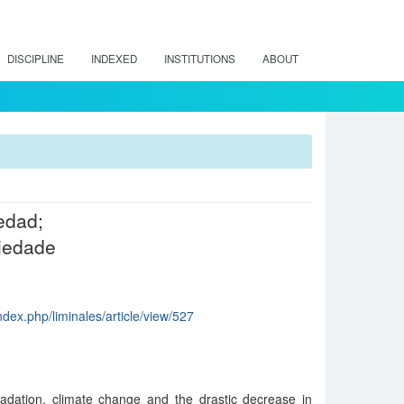
DISCIPLINE
INDEXED
INSTITUTIONS
ABOUT
edad;
iedade
index.php/liminales/article/view/527
adation, climate change and the drastic decrease in