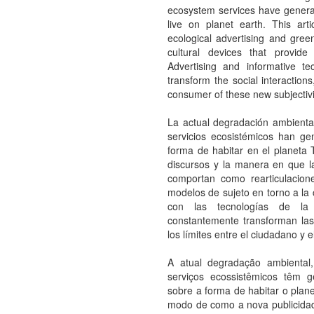
ecosystem services have generat
live on planet earth. This ar
ecological advertising and gree
cultural devices that provid
Advertising and informative tec
transform the social interaction
consumer of these new subjectivi
La actual degradación ambiental,
servicios ecosistémicos han ge
forma de habitar en el planeta T
discursos y la manera en que l
comportan como rearticulacione
modelos de sujeto en torno a la 
con las tecnologías de la i
constantemente transforman las 
los límites entre el ciudadano y
A atual degradação ambiental
serviços ecossistêmicos têm g
sobre a forma de habitar o plane
modo de como a nova publicida