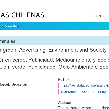
JOURNALS
View Item
minales
in green. Advertising, Environment and Society
r en verde. Publicidad, Medioambiente y Soci
 em verde. Publicidade, Meio Ambiente e Soc
Full text
Marcelo Sebastian
https://revistafacso.ucentral.cl/
10.54255/lim.vol10.num19.527
Abstract
The current environmental degr