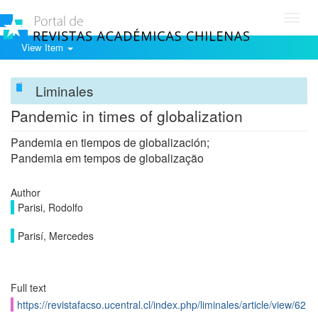
Toggl
navig
View Item
Liminales
Pandemic in times of globalization
Pandemia en tiempos de globalización;
Pandemia em tempos de globalização
Author
Parisi, Rodolfo
Parisí, Mercedes
Full text
https://revistafacso.ucentral.cl/index.php/liminales/article/view/62