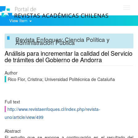
Toggl
navig
View Item
Revista Enfoques: Ciencia Política y
Administración Pública
Análisis para incrementar la calidad del Servicio
de trámites del Gobierno de Andorra
Author
Rico Flor, Cristina; Universidad Politécnica de Cataluña
Full text
http://www.revistaenfoques.cl/index.php/revista-
uno/article/view/499
Abstract
El estudio que se expone a continuación es el resultado del