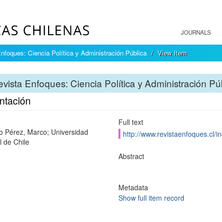
JOURNALS
nfoques: Ciencia Política y Administración Pública
View Item
vista Enfoques: Ciencia Política y Administración Pú
ntación
Full text
 Pérez, Marco; Universidad
http://www.revistaenfoques.cl/i
l de Chile
Abstract
Metadata
Show full item record