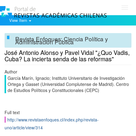
Toggl
navig
View Item
Revista Enfoques: Ciencia Política y
Administración Pública
José Antonio Alonso y Pavel Vidal "¿Quo Vadis,
Cuba? La incierta senda de las reformas"
Author
García Marín, Ignacio; Instituto Universitario de Investigación
Ortega y Gasset (Universidad Complutense de Madrid). Centro
de Estudios Políticos y Constitucionales (CEPC)
Full text
http://www.revistaenfoques.cl/index.php/revista-
uno/article/view/314