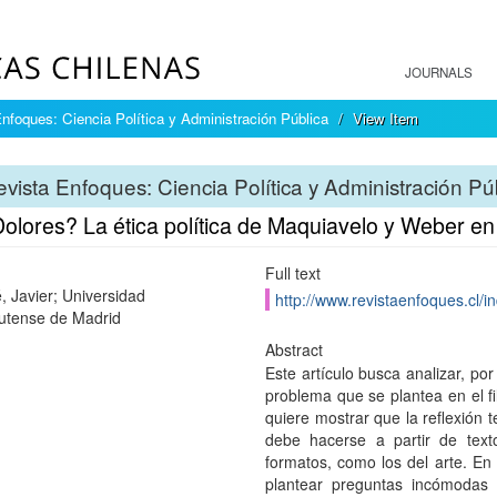
JOURNALS
nfoques: Ciencia Política y Administración Pública
View Item
vista Enfoques: Ciencia Política y Administración Pú
Dolores? La ética política de Maquiavelo y Weber e
Full text
, Javier; Universidad
http://www.revistaenfoques.cl/i
tense de Madrid
Abstract
Este artículo busca analizar, por 
problema que se plantea en el f
quiere mostrar que la reflexión
debe hacerse a partir de text
formatos, como los del arte. En 
plantear preguntas incómodas 