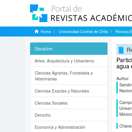
Home
Universidad Central de Chile
Revista E
Re
Discipline
Partic
Artes, Arquitectura y Urbanismo
agua e
Ciencias Agrarias, Forestales y
Author
Veterinarias
Sandov
Nacion
Ciencias Exactas y Naturales
Campos
Ciencias Sociales
Univer
Méxic
Derecho
Chávez
Economía y Administración