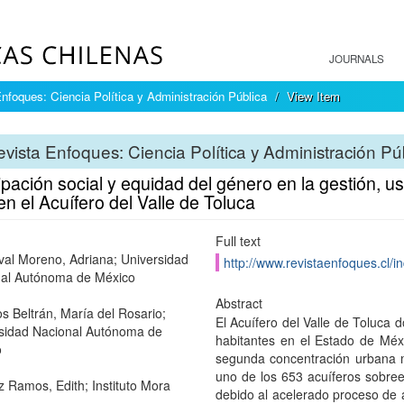
JOURNALS
nfoques: Ciencia Política y Administración Pública
View Item
vista Enfoques: Ciencia Política y Administración Pú
ipación social y equidad del género en la gestión, u
n el Acuífero del Valle de Toluca
Full text
al Moreno, Adriana; Universidad
http://www.revistaenfoques.cl/i
al Autónoma de México
Abstract
 Beltrán, María del Rosario;
El Acuífero del Valle de Toluca 
sidad Nacional Autónoma de
habitantes en el Estado de Méx
o
segunda concentración urbana 
uno de los 653 acuíferos sobree
 Ramos, Edith; Instituto Mora
debido al acelerado proceso de a