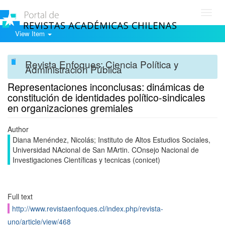
Toggl
navig
View Item
Revista Enfoques: Ciencia Política y
Administración Pública
Representaciones inconclusas: dinámicas de
constitución de identidades político-sindicales
en organizaciones gremiales
Author
Diana Menéndez, Nicolás; Instituto de Altos Estudios Sociales,
Universidad NAcional de San MArtin. COnsejo Nacional de
Investigaciones Científicas y tecnicas (conicet)
Full text
http://www.revistaenfoques.cl/index.php/revista-
uno/article/view/468